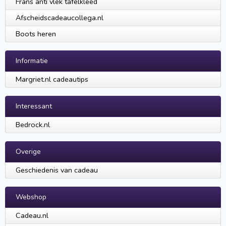
Frans anti vlek tafelkleed
Afscheidscadeaucollega.nl
Boots heren
Informatie
Margriet.nl cadeautips
Interessant
Bedrock.nl
Overige
Geschiedenis van cadeau
Webshop
Cadeau.nl